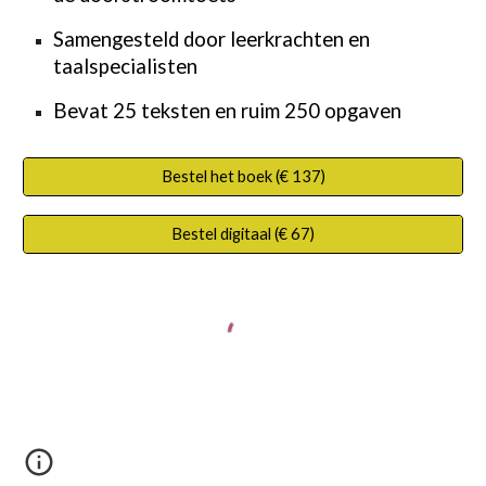
Samengesteld door leerkrachten en
taalspecialisten
Bevat 25 teksten en ruim 250 opgaven
Bestel het boek (€ 137)
Bestel digitaal (€ 67)
Begrijpend lezen oefenen op de basisschool? Bekijk al onze websites:
www.begrijpendlezengroep3.nl
-
www.begrijpendlezengroep4.nl
-
www.begrijpendlezengroep5.nl
-
www.begrijpendlezengroep6.nl
-
www.begrijpendlezengroep7.nl
-
www.begrijpendlezengroep8.nl